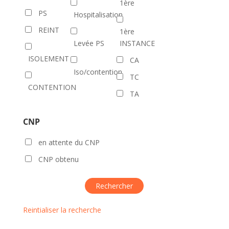
1ère
PS
Hospitalisation
REINT
1ère
Levée PS
INSTANCE
ISOLEMENT
CA
Iso/contention
TC
CONTENTION
TA
CNP
en attente du CNP
CNP obtenu
Reintialiser la recherche