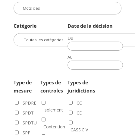
Catégorie
Date de la décision
Du
Date
de
Au
la
Date
décision
de
la
Type de
Types de
Types de
décision
mesure
controles
juridictions
SPDRE
CC
Isolement
SPDT
CE
SPDTU
Contention
CASS.CIV
SPPI