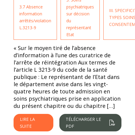
3.7 Absence
psychiatriques
III. SPECIFIC
information
sur décision
TYPES SOINS
arrêtés/violation
du
CONSENTE
L.3213-9
représentant
Etat
« Sur le moyen tiré de l’absence
d’information à l’une des curatrice de
l’arrête de réintégration Aux termes de
l’article L 3213-9 du code de la santé
publique : Le représentant de I’Etat dans
le département avise dans les vingt-
quatre heures de toute admission en
soins psychiatriques prise en application
du présent chapitre ou du chapitre […]
LIRE LA
TÉLÉCHARGER LE
SUITE
PDF