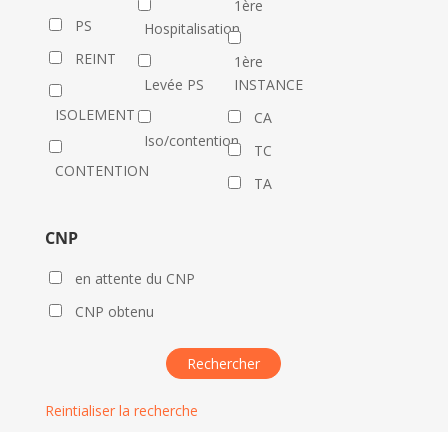
1ère
PS
Hospitalisation
REINT
1ère
Levée PS
INSTANCE
ISOLEMENT
CA
Iso/contention
TC
CONTENTION
TA
CNP
en attente du CNP
CNP obtenu
Reintialiser la recherche