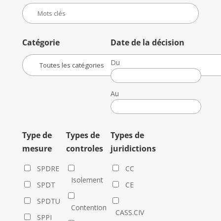
Catégorie
Date de la décision
Du
Date
de
Au
la
Date
décision
de
la
Type de
Types de
Types de
décision
mesure
controles
juridictions
SPDRE
CC
Isolement
SPDT
CE
SPDTU
Contention
CASS.CIV
SPPI