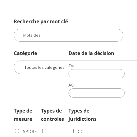
Recherche par mot clé
Catégorie
Date de la décision
Du
Date
de
Au
la
Date
décision
de
la
Type de
Types de
Types de
décision
mesure
controles
juridictions
SPDRE
CC