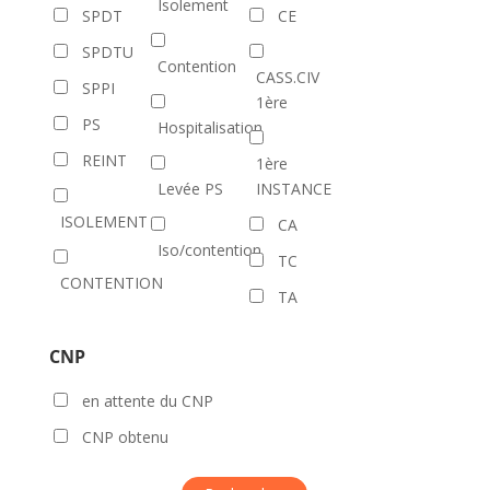
Isolement
SPDT
CE
SPDTU
Contention
CASS.CIV
SPPI
1ère
PS
Hospitalisation
REINT
1ère
Levée PS
INSTANCE
ISOLEMENT
CA
Iso/contention
TC
CONTENTION
TA
CNP
en attente du CNP
CNP obtenu