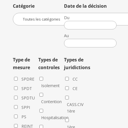
Catégorie
Date de la décision
Du
Date
de
Au
la
Date
décision
de
la
Type de
Types de
Types de
décision
mesure
controles
juridictions
SPDRE
CC
Isolement
SPDT
CE
SPDTU
Contention
CASS.CIV
SPPI
1ère
PS
Hospitalisation
REINT
1ère