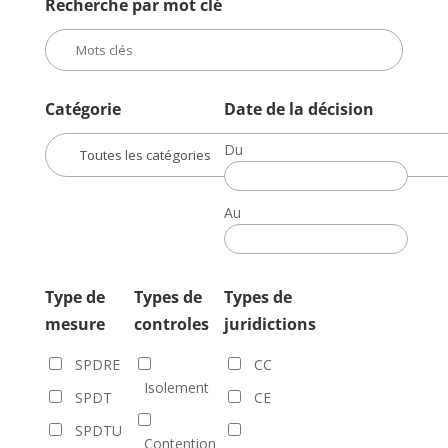
Recherche par mot clé
Catégorie
Date de la décision
Du
Date
de
Au
la
Date
décision
de
la
Type de
Types de
Types de
décision
mesure
controles
juridictions
SPDRE
CC
Isolement
SPDT
CE
SPDTU
Contention