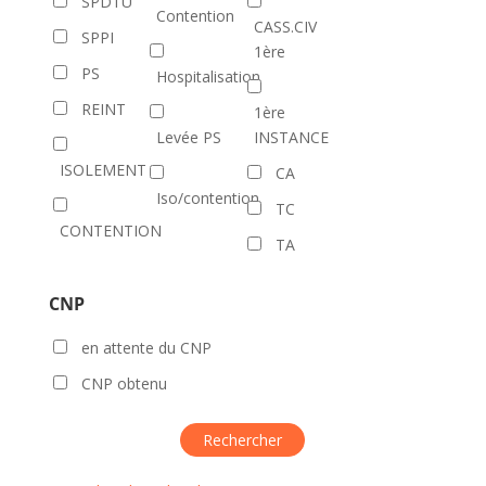
SPDTU
Contention
CASS.CIV
SPPI
1ère
PS
Hospitalisation
REINT
1ère
Levée PS
INSTANCE
ISOLEMENT
CA
Iso/contention
TC
CONTENTION
TA
CNP
en attente du CNP
CNP obtenu