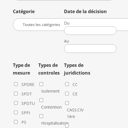
Catégorie
Date de la décision
Du
Date
de
Au
la
Date
décision
de
la
Type de
Types de
Types de
décision
mesure
controles
juridictions
SPDRE
CC
Isolement
SPDT
CE
SPDTU
Contention
CASS.CIV
SPPI
1ère
PS
Hospitalisation