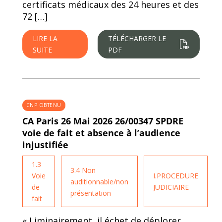
certificats médicaux des 24 heures et des
72 […]
LIRE LA
TÉLÉCHARGER LE
SUITE
PDF
CNP OBTENU
CA Paris 26 Mai 2026 26/00347 SPDRE
voie de fait et absence à l’audience
injustifiée
1.3
3.4 Non
Voie
I.PROCEDURE
auditionnable/non
de
JUDICIAIRE
présentation
fait
« Liminairement, il échet de déplorer