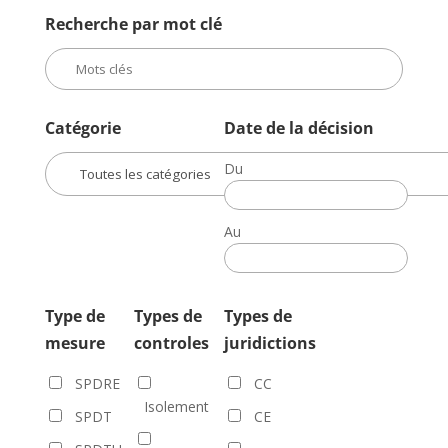
Recherche par mot clé
Catégorie
Date de la décision
Du
Date
de
Au
la
Date
décision
de
la
Type de
Types de
Types de
décision
mesure
controles
juridictions
SPDRE
CC
Isolement
SPDT
CE