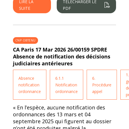
LIRE LA
TÉLÉCHARGER LE
SUITE
PDF
CNP OBTENU
CA Paris 17 Mar 2026 26/00159 SPDRE
Absence de notification des décisions
judiciaires antérieures
1
Absence
6.1.1
6.
g
notification
Notification
Procédure
d
ordonnance
ordonnance
appel
p
« En l’espèce, aucune notification des
ordonnances des 13 mars et 04
septembre 2025 qui figurent au dossier
n’ont été produites malgré la