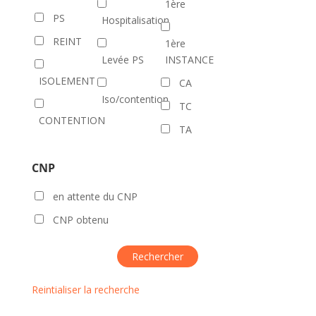
1ère
PS
Hospitalisation
REINT
1ère
Levée PS
INSTANCE
ISOLEMENT
CA
Iso/contention
TC
CONTENTION
TA
CNP
en attente du CNP
CNP obtenu
Reintialiser la recherche