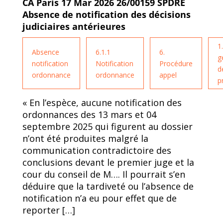
CA Paris 17 Mar 2026 26/00159 SPDRE
Absence de notification des décisions
judiciaires antérieures
1
Absence
6.1.1
6.
g
notification
Notification
Procédure
d
ordonnance
ordonnance
appel
p
« En l’espèce, aucune notification des
ordonnances des 13 mars et 04
septembre 2025 qui figurent au dossier
n’ont été produites malgré la
communication contradictoire des
conclusions devant le premier juge et la
cour du conseil de M…. Il pourrait s’en
déduire que la tardiveté ou l’absence de
notification n’a eu pour effet que de
reporter […]