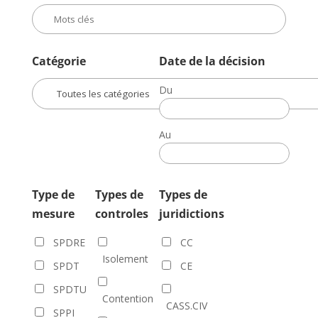
Catégorie
Date de la décision
Du
Date
de
Au
la
Date
décision
de
la
Type de
Types de
Types de
décision
mesure
controles
juridictions
SPDRE
CC
Isolement
SPDT
CE
SPDTU
Contention
CASS.CIV
SPPI