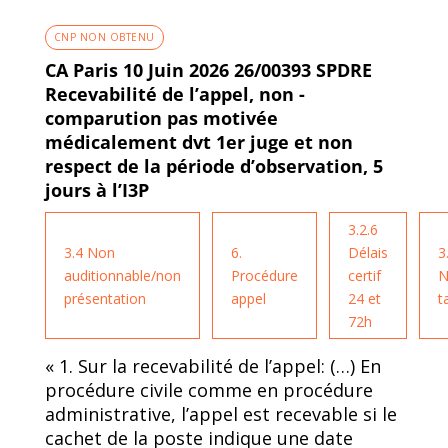
CNP NON OBTENU
CA Paris 10 Juin 2026 26/00393 SPDRE
Recevabilité de l’appel, non -
comparution pas motivée
médicalement dvt 1er juge et non
respect de la période d’observation, 5
jours à l’I3P
3.2.6
3.4 Non
6.
Délais
3
auditionnable/non
Procédure
certif
N
présentation
appel
24 et
t
72h
« 1. Sur la recevabilité de l’appel: (…) En
procédure civile comme en procédure
administrative, l’appel est recevable si le
cachet de la poste indique une date