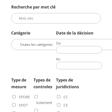
Recherche par mot clé
Catégorie
Date de la décision
Du
Date
de
Au
la
Date
décision
de
la
Type de
Types de
Types de
décision
mesure
controles
juridictions
SPDRE
CC
Isolement
SPDT
CE