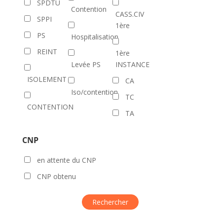
SPDTU
Contention
CASS.CIV
SPPI
1ère
PS
Hospitalisation
REINT
1ère
Levée PS
INSTANCE
ISOLEMENT
CA
Iso/contention
TC
CONTENTION
TA
CNP
en attente du CNP
CNP obtenu