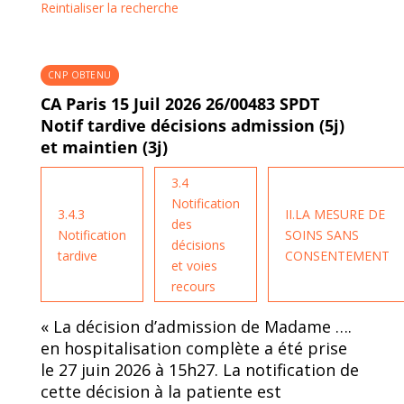
Reintialiser la recherche
CNP OBTENU
CA Paris 15 Juil 2026 26/00483 SPDT
Notif tardive décisions admission (5j)
et maintien (3j)
3.4
Notification
3.4.3
II.LA MESURE DE
des
Notification
SOINS SANS
décisions
tardive
CONSENTEMENT
et voies
recours
« La décision d’admission de Madame ….
en hospitalisation complète a été prise
le 27 juin 2026 à 15h27. La notification de
cette décision à la patiente est