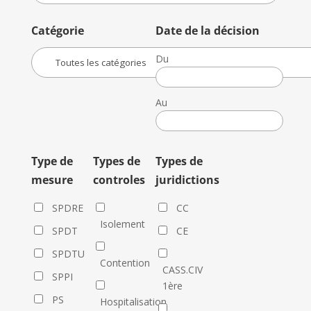
Catégorie
Date de la décision
Du
Date
de
Au
la
Date
décision
de
la
Type de
Types de
Types de
décision
mesure
controles
juridictions
SPDRE
CC
Isolement
SPDT
CE
SPDTU
Contention
CASS.CIV
SPPI
1ère
PS
Hospitalisation