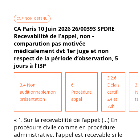
CNP NON OBTENU
CA Paris 10 Juin 2026 26/00393 SPDRE
Recevabilité de l’appel, non -
comparution pas motivée
médicalement dvt 1er juge et non
respect de la période d’observation, 5
jours à l’I3P
3.2.6
3.4 Non
6.
Délais
3
auditionnable/non
Procédure
certif
N
présentation
appel
24 et
t
72h
« 1. Sur la recevabilité de l’appel: (…) En
procédure civile comme en procédure
administrative, l’appel est recevable si le