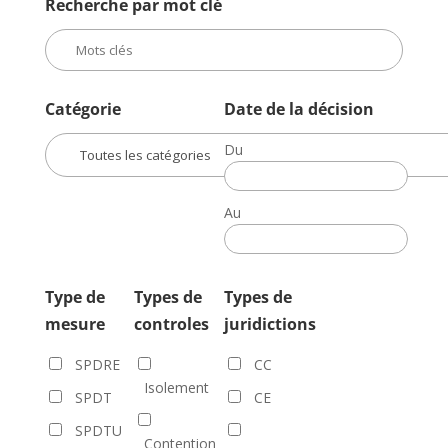
Recherche par mot clé
Catégorie
Date de la décision
Du
Date
de
Au
la
Date
décision
de
la
Type de
Types de
Types de
décision
mesure
controles
juridictions
SPDRE
CC
Isolement
SPDT
CE
SPDTU
Contention