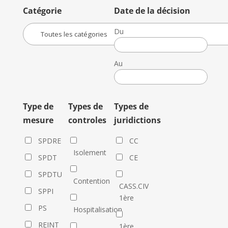
Catégorie
Date de la décision
Du
Date
de
Au
la
Date
décision
de
la
Type de
Types de
Types de
décision
mesure
controles
juridictions
SPDRE
CC
Isolement
SPDT
CE
SPDTU
Contention
CASS.CIV
SPPI
1ère
PS
Hospitalisation
REINT
1ère