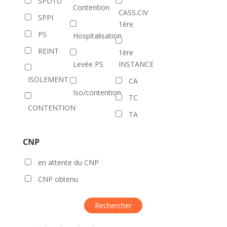
SPDTU
Contention
CASS.CIV
SPPI
1ère
PS
Hospitalisation
REINT
1ère
Levée PS
INSTANCE
ISOLEMENT
CA
Iso/contention
TC
CONTENTION
TA
CNP
en attente du CNP
CNP obtenu