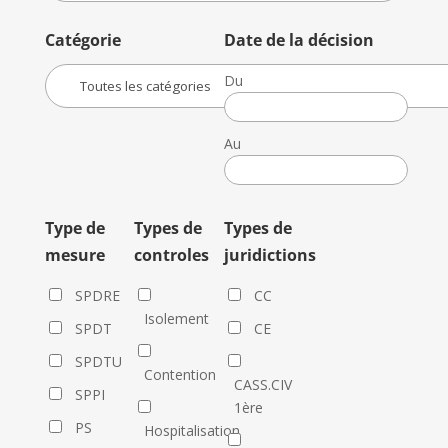
Catégorie
Date de la décision
Du
Date
de
Au
la
Date
décision
de
la
Type de
Types de
Types de
décision
mesure
controles
juridictions
SPDRE
CC
Isolement
SPDT
CE
SPDTU
Contention
CASS.CIV
SPPI
1ère
PS
Hospitalisation