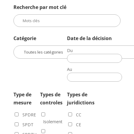
Recherche par mot clé
Catégorie
Date de la décision
Du
Date
de
Au
la
Date
décision
de
la
Type de
Types de
Types de
décision
mesure
controles
juridictions
SPDRE
CC
Isolement
SPDT
CE