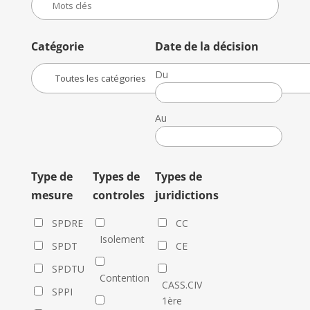
Catégorie
Date de la décision
Du
Date
de
Au
la
Date
décision
de
la
Type de
Types de
Types de
décision
mesure
controles
juridictions
SPDRE
CC
Isolement
SPDT
CE
SPDTU
Contention
CASS.CIV
SPPI
1ère