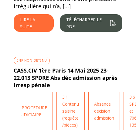
irrégulière qui n’a, […]
LIRE LA
TÉLÉCHARGER LE
SUITE
PDF
CNP NON OBTENU
CASS.CIV 1ère Paris 14 Mai 2025 23-
22.013 SPDRE Abs déc admission après
irresp pénale
3.1
3.6
Contenu
Absence
SP
I.PROCEDURE
saisine
décision
et
JUDICIAIRE
(requête
admission
706
/pièces)
13