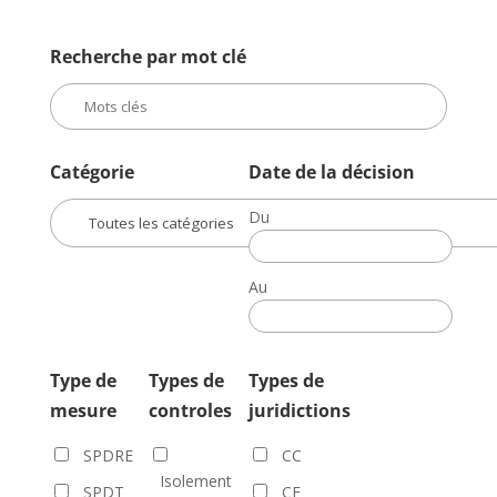
Recherche par mot clé
Catégorie
Date de la décision
Du
Date
de
Au
la
Date
décision
de
la
Type de
Types de
Types de
décision
mesure
controles
juridictions
SPDRE
CC
Isolement
SPDT
CE