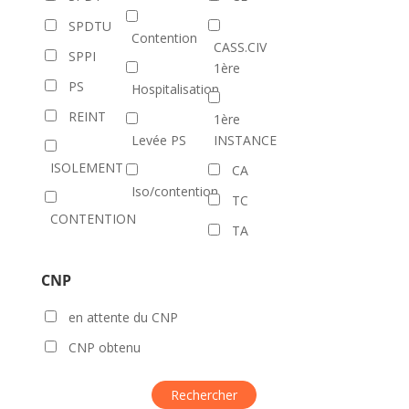
SPDTU
Contention
CASS.CIV
SPPI
1ère
PS
Hospitalisation
REINT
1ère
Levée PS
INSTANCE
ISOLEMENT
CA
Iso/contention
TC
CONTENTION
TA
CNP
en attente du CNP
CNP obtenu