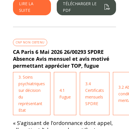
LIRE LA
TÉLÉCHARGER LE
SUITE
PDF
CNP NON OBTENU
CA Paris 6 Mai 2026 26/00293 SPDRE
Absence Avis mensuel et avis motivé
permettant apprécier TOP, fugue
3. Soins
psychiatriques
3.4
3.2 A
sur décision
4.1
Certificats
condi
du
Fugue
mensuels
menta
représentant
SPDRE
Etat
« S’agissant de l’ordonnance dont appel,