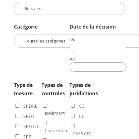
Catégorie
Date de la décision
Du
Date
de
Au
la
Date
décision
de
la
Type de
Types de
Types de
décision
mesure
controles
juridictions
SPDRE
CC
Isolement
SPDT
CE
SPDTU
Contention
CASS.CIV
SPPI