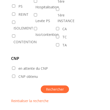
1ère
PS
Hospitalisation
REINT
1ère
Levée PS
INSTANCE
ISOLEMENT
CA
Iso/contention
TC
CONTENTION
TA
CNP
en attente du CNP
CNP obtenu
Reintialiser la recherche