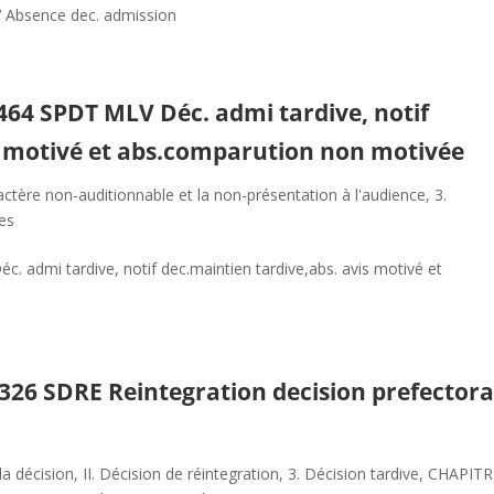
V Absence dec. admission
0464 SPDT MLV Déc. admi tardive, notif
s motivé et abs.comparution non motivée
actère non-auditionnable et la non-présentation à l'audience
,
3.
res
 admi tardive, notif dec.maintien tardive,abs. avis motivé et
00326 SDRE Reintegration decision prefectora
la décision
,
II. Décision de réintegration
,
3. Décision tardive
,
CHAPITRE