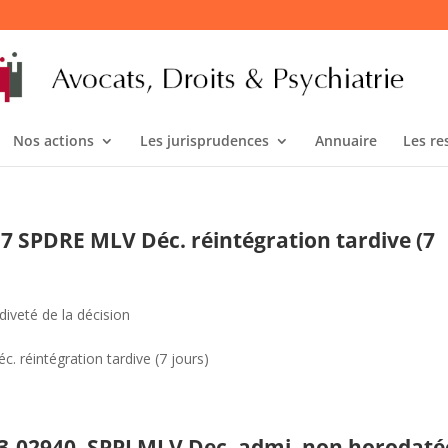
Nos actions
Les jurisprudences
Annuaire
Les re
17 SPDRE MLV Déc. réintégration tardive (7
diveté de la décision
 réintégration tardive (7 jours)
°23-02940, SPPI MLV Dec. admi. non horodaté