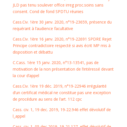
JLD pas tenu soulever office irreg proc.soins sans
consent. Cond de fond SPDTU réunies
Cass.Civ. 1ère 30 janv. 2020, n°19-23659, présence du
requérant à l’audience facultative
Cass.Civ. 1ère 16 janv. 2020, n°19-22691 SPDRE Rejet
Principe contradictoire respecté si avis écrit MP mis à
disposition et débattu
C.Cass. 1ère 15 janv. 2020, n°13-13541, pas de
motivation de la non présentation de l’intéressé devant
la cour d’appel
Cass.Civ. 1ère 19 déc. 2019, n°19-22946 irrégularité
d’un certificat médical ne constitue pas une exception
de procédure au sens de l’art. 112 cpc
Cass. civ. 1, 19 dec. 2019, 19-22.946 effet dévolutif de
l_appel
Cass. civ. 1, 05 dec 2019, 19-21.127, effet dévolutif de