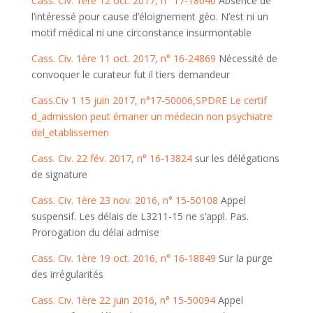
Cass. Civ. 1ère 12 oct. 2017, n° 17-18040
Absence de
l’intéressé pour cause d’éloignement géo. N’est ni un
motif médical ni une circonstance insurmontable
Cass. Civ. 1ère 11 oct. 2017, n° 16-24869
Nécessité de
convoquer le curateur fut il tiers demandeur
Cass.Civ 1 15 juin 2017, n°17-50006,SPDRE Le certif
d_admission peut émaner un médecin non psychiatre
del_etablissemen
Cass. Civ. 22 fév. 2017, n° 16-13824
sur les délégations
de signature
Cass. Civ. 1ère 23 nov. 2016, n° 15-50108
Appel
suspensif. Les délais de L3211-15 ne s’appl. Pas.
Prorogation du délai admise
Cass. Civ. 1ère 19 oct. 2016, n° 16-18849
Sur la purge
des irrégularités
Cass. Civ. 1ère 22 juin 2016, n° 15-50094
Appel