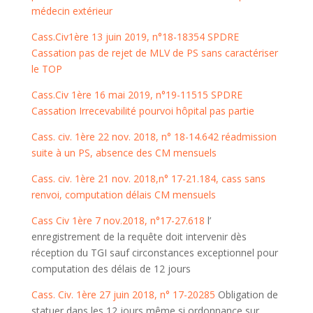
médecin extérieur
Cass.Civ1ère 13 juin 2019, n°18-18354 SPDRE
Cassation pas de rejet de MLV de PS sans caractériser
le TOP
Cass.Civ 1ère 16 mai 2019, n°19-11515 SPDRE
Cassation Irrecevabilité pourvoi hôpital pas partie
Cass. civ. 1ère 22 nov. 2018, n° 18-14.642 réadmission
suite à un PS, absence des CM mensuels
Cass. civ. 1ère 21 nov. 2018,n° 17-21.184, cass sans
renvoi, computation délais CM mensuels
Cass Civ 1ère 7 nov.2018, n°17-27.618
l’
enregistrement de la requête doit intervenir dès
réception du TGI sauf circonstances exceptionnel pour
computation des délais de 12 jours
Cass. Civ. 1ère 27 juin 2018, n° 17-20285
Obligation de
statuer dans les 12 jours même si ordonnance sur