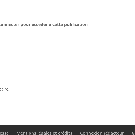
connecter pour accéder à cette publication
aire.
esse
Mentions légales et crédits
Connexion rédacteur
G