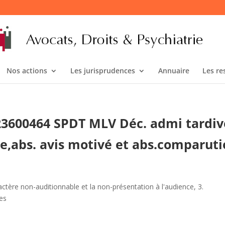
Nos actions
Les jurisprudences
Annuaire
Les re
°23600464 SPDT MLV Déc. admi tardiv
ve,abs. avis motivé et abs.comparut
actère non-auditionnable et la non-présentation à l'audience
,
3.
res