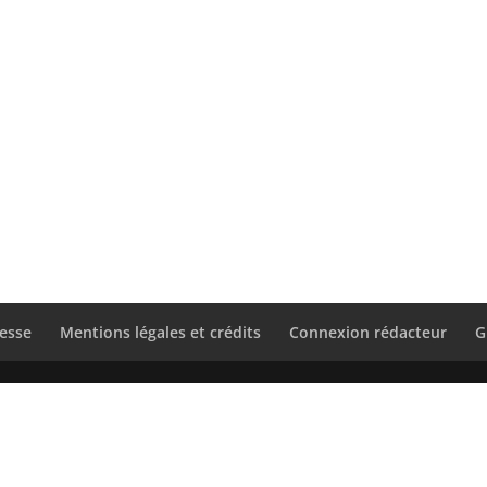
esse
Mentions légales et crédits
Connexion rédacteur
G