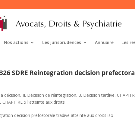
Nos actions
Les jurisprudences
Annuaire
Les re
00326 SDRE Reintegration decision prefectora
la décision
,
II. Décision de réintegration
,
3. Décision tardive
,
CHAPITRE
s
,
CHAPITRE 5 l'atteinte aux droits
ation decision prefcetorale tradive atteinte aux droits iso