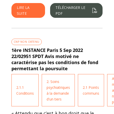
LIRE LA
TÉLÉCHARGER LE
SUITE
PDF
CNP NON OBTENU
1ère INSTANCE Paris 5 Sep 2022
22/02951 SPDT Avis motivé ne
caractérise pas les conditions de fond
permettant la poursuite
A
2. Soins
m
2.1.1
psychiatriques
2.1 Points
a
Conditions
à la demande
communs
n
d'un tiers
p
« Attendu que c’est à bon droit que le