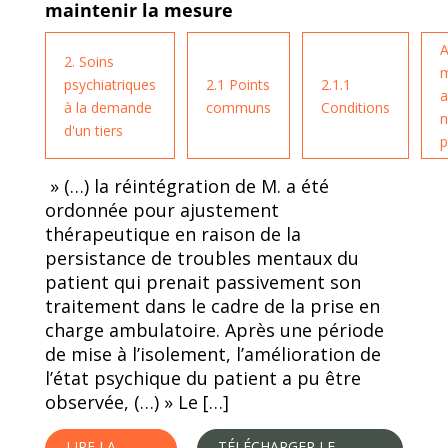
maintenir la mesure
A
2. Soins
m
psychiatriques
2.1 Points
2.1.1
a
à la demande
communs
Conditions
n
d'un tiers
p
» (…) la réintégration de M. a été
ordonnée pour ajustement
thérapeutique en raison de la
persistance de troubles mentaux du
patient qui prenait passivement son
traitement dans le cadre de la prise en
charge ambulatoire. Après une période
de mise à l’isolement, l’amélioration de
l’état psychique du patient a pu être
observée, (…) » Le […]
LIRE LA
TÉLÉCHARGER LE