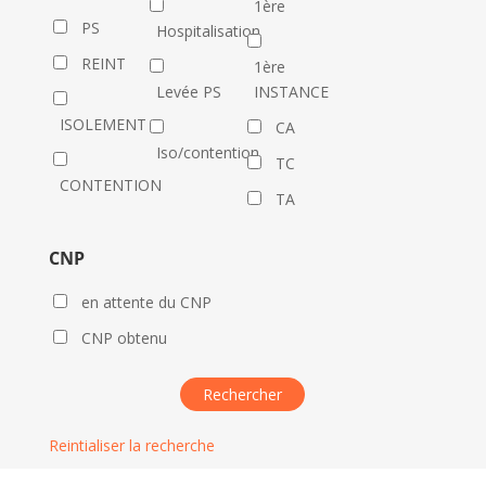
1ère
PS
Hospitalisation
REINT
1ère
Levée PS
INSTANCE
ISOLEMENT
CA
Iso/contention
TC
CONTENTION
TA
CNP
en attente du CNP
CNP obtenu
Reintialiser la recherche