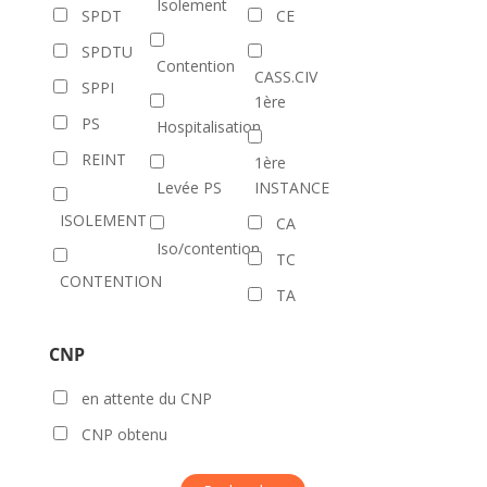
Isolement
SPDT
CE
SPDTU
Contention
CASS.CIV
SPPI
1ère
PS
Hospitalisation
REINT
1ère
Levée PS
INSTANCE
ISOLEMENT
CA
Iso/contention
TC
CONTENTION
TA
CNP
en attente du CNP
CNP obtenu