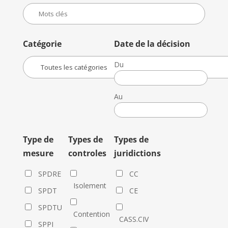
Catégorie
Date de la décision
Du
Date
de
Au
la
Date
décision
de
la
Type de
Types de
Types de
décision
mesure
controles
juridictions
SPDRE
CC
Isolement
SPDT
CE
SPDTU
Contention
CASS.CIV
SPPI