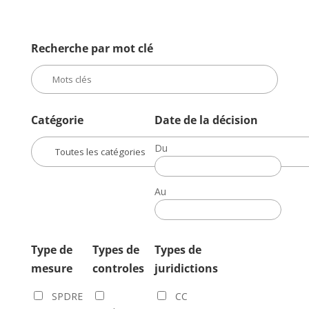
Recherche par mot clé
Catégorie
Date de la décision
Du
Date
de
Au
la
Date
décision
de
la
Type de
Types de
Types de
décision
mesure
controles
juridictions
SPDRE
CC