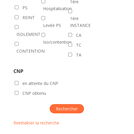
1ère
PS
Hospitalisation
REINT
1ère
Levée PS
INSTANCE
ISOLEMENT
CA
Iso/contention
TC
CONTENTION
TA
CNP
en attente du CNP
CNP obtenu
Reintialiser la recherche