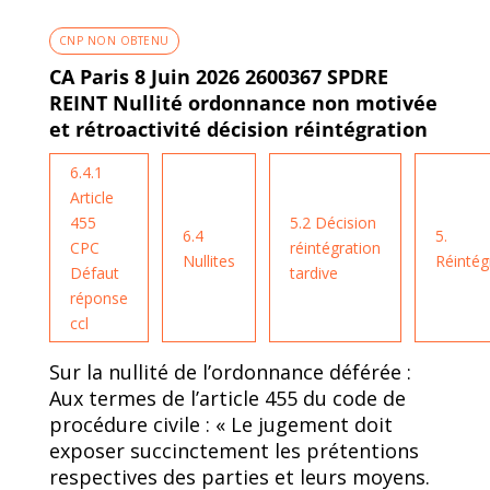
CNP NON OBTENU
CA Paris 8 Juin 2026 2600367 SPDRE
REINT Nullité ordonnance non motivée
et rétroactivité décision réintégration
6.4.1
Article
455
5.2 Décision
6.4
5.
CPC
réintégration
Nullites
Réintég
Défaut
tardive
réponse
ccl
Sur la nullité de l’ordonnance déférée :
Aux termes de l’article 455 du code de
procédure civile : « Le jugement doit
exposer succinctement les prétentions
respectives des parties et leurs moyens.