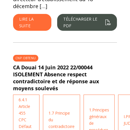
décembre […]
LIRE LA
TÉLÉCHARGER LE
SUITE
PDF
CNP OBTENU
CA Douai 14 Juin 2022 22/00044
ISOLEMENT Absence respect
contradictoire et de réponse aux
moyens soulevés
6.4.1
Article
1.Principes
455
1.7 Principe
généraux
I.
CPC
du
de
JUD
Défaut
contradictoire
procédure