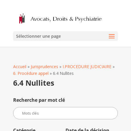
Sélectionner une page
Accueil
»
Jurisprudences
»
I.PROCEDURE JUDICIAIRE
»
6. Procédure appel
»
6.4 Nullites
6.4 Nullites
Recherche par mot clé
Catégorie
Date de la décision