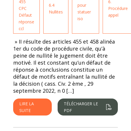
455
6.
6.4
pour
CPC
Procédure
Nullites
statuer
Défaut
appel
iso
réponse
ccl
» II résulte des articles 455 et 458 alinéa
1er du code de procédure civile, qu’à
peine de nullité le jugement doit être
motivé. Il est constant qu’un défaut de
réponse à conclusions constitue un
défaut de motifs entraînant la nullité de
la décision ( cass. Civ. 2 ème , 29
septembre 2022, n 0 […]
LIRE LA
TÉLÉCHARGER LE
SUITE
PDF