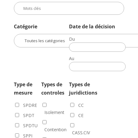
Catégorie
Date de la décision
Du
Date
de
Au
la
Date
décision
de
la
Type de
Types de
Types de
décision
mesure
controles
juridictions
SPDRE
CC
Isolement
SPDT
CE
SPDTU
Contention
CASS.CIV
SPPI