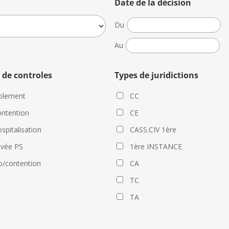
Date de la décision
Date
Du
de
Date
Au
la
de
décision
la
 de controles
Types de juridictions
décision
olement
CC
ntention
CE
spitalisation
CASS.CIV 1ère
evée PS
1ère INSTANCE
o/contention
CA
TC
TA