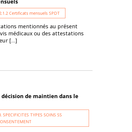
ensuels
2.1.2 Certificats mensuels SPDT
stations mentionnés au présent
 avis médicaux ou des attestations
teur […]
 décision de maintien dans le
II. SPECIFICITES TYPES SOINS SS
CONSENTEMENT