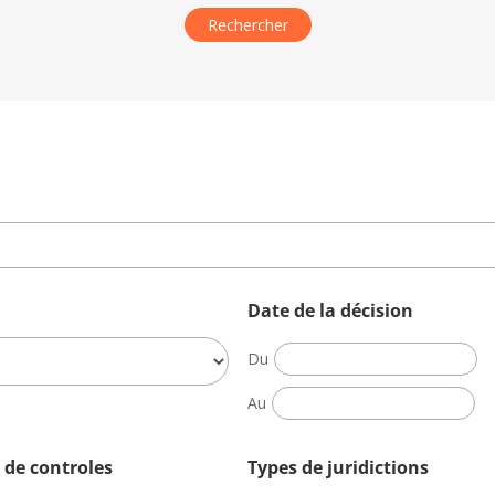
Date de la décision
Date
Du
de
Date
Au
la
de
décision
la
 de controles
Types de juridictions
décision