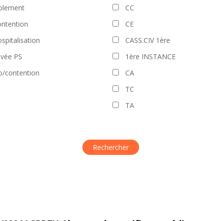
olement
CC
ntention
CE
spitalisation
CASS.CIV 1ère
evée PS
1ère INSTANCE
o/contention
CA
TC
TA