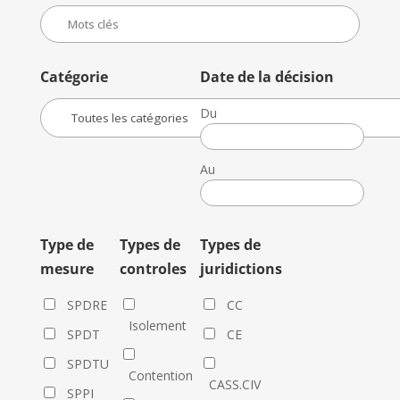
Catégorie
Date de la décision
Du
Date
de
Au
la
Date
décision
de
la
Type de
Types de
Types de
décision
mesure
controles
juridictions
SPDRE
CC
Isolement
SPDT
CE
SPDTU
Contention
CASS.CIV
SPPI