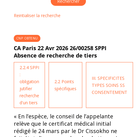
Reintialiser la recherche
CNP OBTENU
CA Paris 22 Avr 2026 26/00258 SPPI
Absence de recherche de tiers
2.2.4 SPPI
:
III. SPECIFICITES
obligation
2.2 Points
TYPES SOINS SS
jutifier
spécifiques
CONSENTEMENT
recherche
d'un tiers
« En l’espèce, le conseil de l’appelante
relève que le certificat médical initial
rédigé le 24 mars par le Dr Cissokho ne