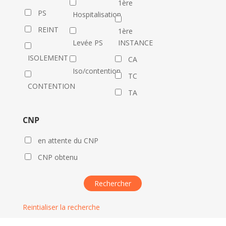
1ère
PS
Hospitalisation
REINT
1ère
Levée PS
INSTANCE
ISOLEMENT
CA
Iso/contention
TC
CONTENTION
TA
CNP
en attente du CNP
CNP obtenu
Reintialiser la recherche