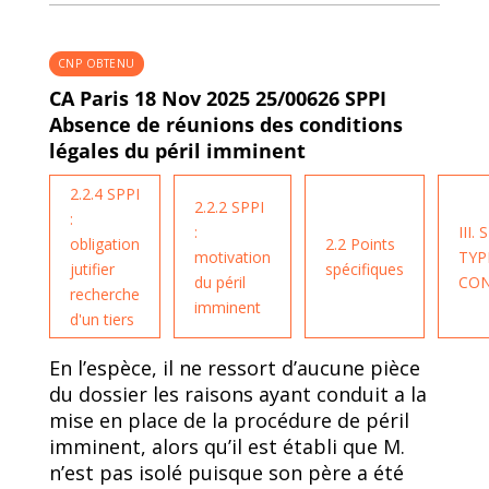
CNP OBTENU
CA Paris 18 Nov 2025 25/00626 SPPI
Absence de réunions des conditions
légales du péril imminent
2.2.4 SPPI
2.2.2 SPPI
:
:
III.
obligation
2.2 Points
motivation
TYP
jutifier
spécifiques
du péril
CO
recherche
imminent
d'un tiers
En l’espèce, il ne ressort d’aucune pièce
du dossier les raisons ayant conduit a la
mise en place de la procédure de péril
imminent, alors qu’il est établi que M.
n’est pas isolé puisque son père a été