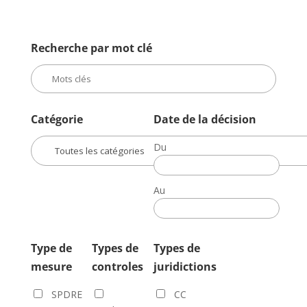
Recherche par mot clé
Catégorie
Date de la décision
Du
Date
de
Au
la
Date
décision
de
la
Type de
Types de
Types de
décision
mesure
controles
juridictions
SPDRE
CC