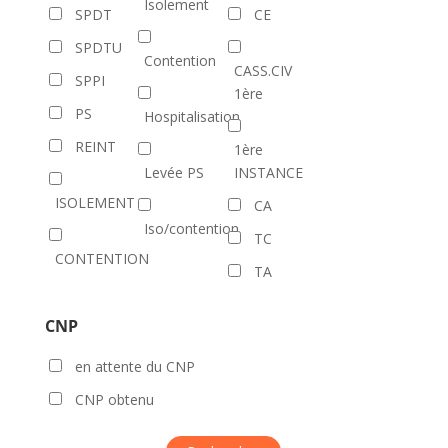
Isolement
SPDT
CE
SPDTU
Contention
CASS.CIV
SPPI
1ère
PS
Hospitalisation
REINT
1ère
Levée PS
INSTANCE
ISOLEMENT
CA
Iso/contention
TC
CONTENTION
TA
CNP
en attente du CNP
CNP obtenu