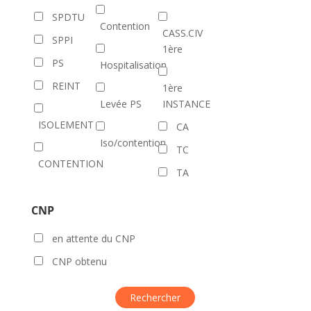
SPDTU
Contention
CASS.CIV
SPPI
1ère
PS
Hospitalisation
REINT
1ère
Levée PS
INSTANCE
ISOLEMENT
CA
Iso/contention
TC
CONTENTION
TA
CNP
en attente du CNP
CNP obtenu