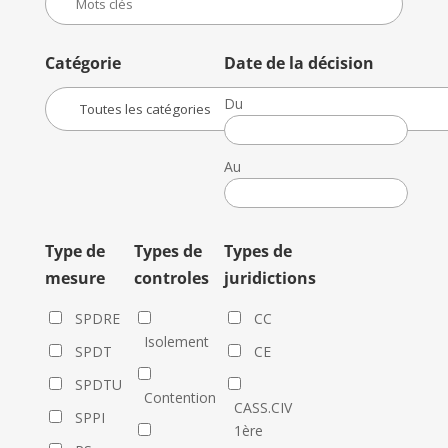
Catégorie
Date de la décision
Du
Date
de
Au
la
Date
décision
de
la
Type de
Types de
Types de
décision
mesure
controles
juridictions
SPDRE
CC
Isolement
SPDT
CE
SPDTU
Contention
CASS.CIV
SPPI
1ère