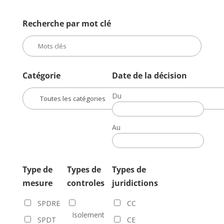
Recherche par mot clé
Catégorie
Date de la décision
Du
Date
de
Au
la
Date
décision
de
la
Type de
Types de
Types de
décision
mesure
controles
juridictions
SPDRE
CC
Isolement
SPDT
CE