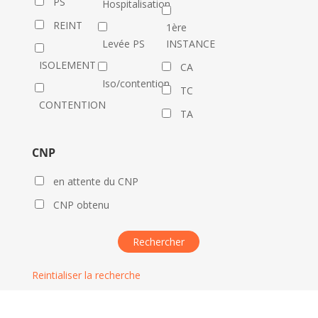
PS
Hospitalisation
REINT
1ère
Levée PS
INSTANCE
ISOLEMENT
CA
Iso/contention
TC
CONTENTION
TA
CNP
en attente du CNP
CNP obtenu
Reintialiser la recherche