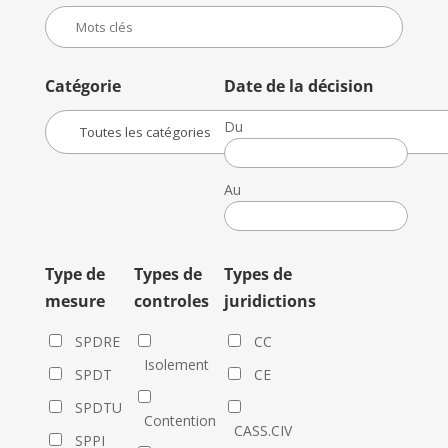
Catégorie
Date de la décision
Du
Date
de
Au
la
Date
décision
de
la
Type de
Types de
Types de
décision
mesure
controles
juridictions
SPDRE
CC
Isolement
SPDT
CE
SPDTU
Contention
CASS.CIV
SPPI