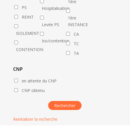
1ère
PS
Hospitalisation
REINT
1ère
Levée PS
INSTANCE
ISOLEMENT
CA
Iso/contention
TC
CONTENTION
TA
CNP
en attente du CNP
CNP obtenu
Reintialiser la recherche