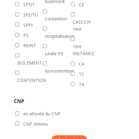
Isolement
SPDT
CE
SPDTU
Contention
CASS.CIV
SPPI
1ère
PS
Hospitalisation
REINT
1ère
Levée PS
INSTANCE
ISOLEMENT
CA
Iso/contention
TC
CONTENTION
TA
CNP
en attente du CNP
CNP obtenu