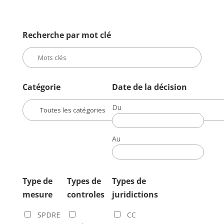
Recherche par mot clé
Catégorie
Date de la décision
Du
Date
de
Au
la
Date
décision
de
la
Type de
Types de
Types de
décision
mesure
controles
juridictions
SPDRE
CC