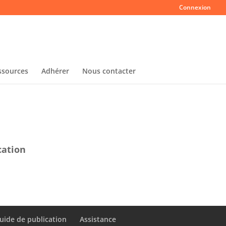
Connexion
ssources
Adhérer
Nous contacter
cation
uide de publication
Assistance