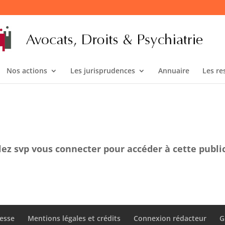
Nos actions
Les jurisprudences
Annuaire
Les re
lez svp vous connecter pour accéder à cette publi
esse
Mentions légales et crédits
Connexion rédacteur
G