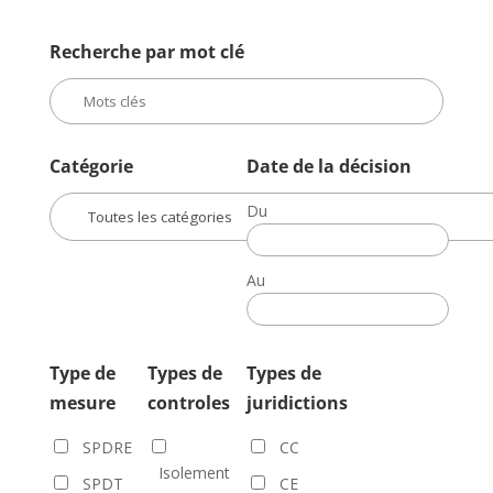
Recherche par mot clé
Catégorie
Date de la décision
Du
Date
de
Au
la
Date
décision
de
la
Type de
Types de
Types de
décision
mesure
controles
juridictions
SPDRE
CC
Isolement
SPDT
CE