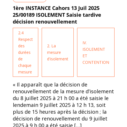
1ère INSTANCE Cahors 13 Juil 2025
25/00189 ISOLEMENT Saisie tardive
décision renouvellement
2.4
Respect
IV.
des
2. La
ISOLEMENT
durées
mesure
ET
de
d'isolement
CONTENTION
chaque
mesure
« Il apparaît que la décision de
renouvellement de la mesure d’isolement
du 8 juillet 2025 à 21 h 00 a été saisie le
lendemain 9 juillet 2025 à 12 h 13, soit
plus de 15 heures après la décision ; la
décision de renouvellement du 9 juillet
2025 à 9 h 00 a été saisie […]