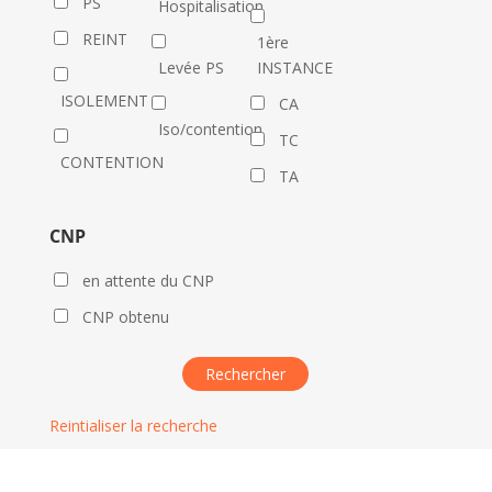
PS
Hospitalisation
REINT
1ère
Levée PS
INSTANCE
ISOLEMENT
CA
Iso/contention
TC
CONTENTION
TA
CNP
en attente du CNP
CNP obtenu
Reintialiser la recherche