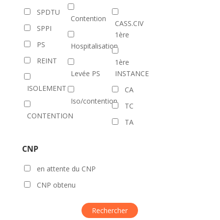
SPDTU
Contention
CASS.CIV
SPPI
1ère
PS
Hospitalisation
REINT
1ère
Levée PS
INSTANCE
ISOLEMENT
CA
Iso/contention
TC
CONTENTION
TA
CNP
en attente du CNP
CNP obtenu