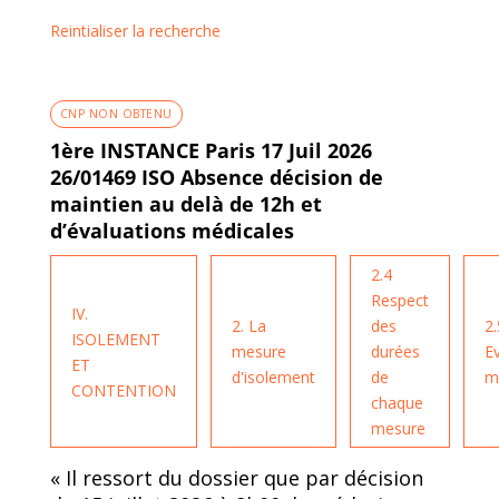
Reintialiser la recherche
CNP NON OBTENU
1ère INSTANCE Paris 17 Juil 2026
26/01469 ISO Absence décision de
maintien au delà de 12h et
d’évaluations médicales
2.4
Respect
IV.
2. La
des
2.
ISOLEMENT
mesure
durées
E
ET
d'isolement
de
m
CONTENTION
chaque
mesure
« Il ressort du dossier que par décision