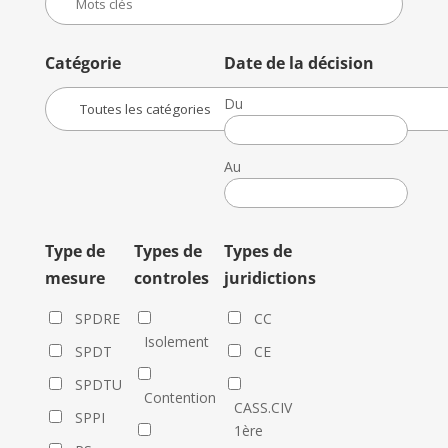
Catégorie
Date de la décision
Du
Date
de
Au
la
Date
décision
de
la
Type de
Types de
Types de
décision
mesure
controles
juridictions
SPDRE
CC
Isolement
SPDT
CE
SPDTU
Contention
CASS.CIV
SPPI
1ère