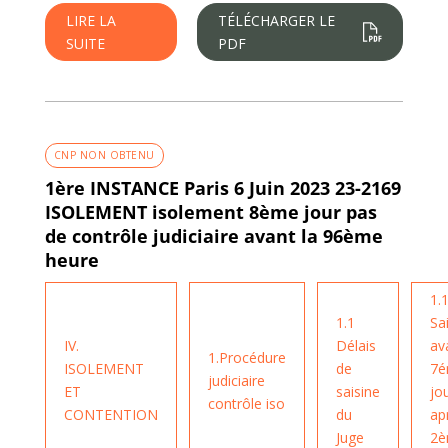
LIRE LA
TÉLÉCHARGER LE
SUITE
PDF
CNP NON OBTENU
1ère INSTANCE Paris 6 Juin 2023 23-2169
ISOLEMENT isolement 8ème jour pas
de contrôle judiciaire avant la 96ème
heure
1.1
1.1
Sa
IV.
Délais
av
1.Procédure
ISOLEMENT
de
7
judiciaire
ET
saisine
jo
contrôle iso
CONTENTION
du
ap
Juge
2