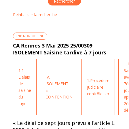
Reintialiser la recherche
CNP NON OBTENU
CA Rennes 3 Mai 2025 25/00309
ISOLEMENT Saisine tardive à 7 jours
1.1
1.1
Sa
Délais
IV.
av
1.Procédure
de
ISOLEMENT
7
judiciaire
saisine
ET
jo
contrôle iso
du
CONTENTION
ap
Juge
2
dé
« Le délai de sept jours prévu à l’article L.