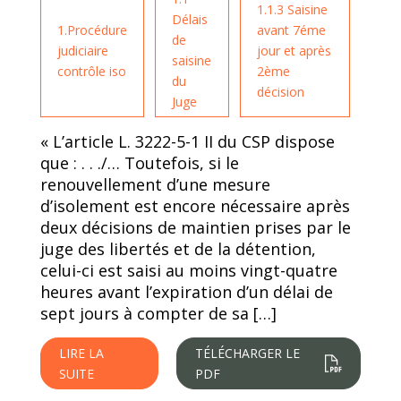
1.1.3 Saisine
Délais
1.Procédure
avant 7éme
de
judiciaire
jour et après
saisine
contrôle iso
2ème
du
décision
Juge
« L’article L. 3222-5-1 II du CSP dispose
que : . . ./… Toutefois, si le
renouvellement d’une mesure
d’isolement est encore nécessaire après
deux décisions de maintien prises par le
juge des libertés et de la détention,
celui-ci est saisi au moins vingt-quatre
heures avant l’expiration d’un délai de
sept jours à compter de sa […]
LIRE LA
TÉLÉCHARGER LE
SUITE
PDF