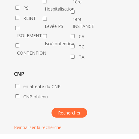
1ère
PS
Hospitalisation
REINT
1ère
Levée PS
INSTANCE
ISOLEMENT
CA
Iso/contention
TC
CONTENTION
TA
CNP
en attente du CNP
CNP obtenu
Reintialiser la recherche