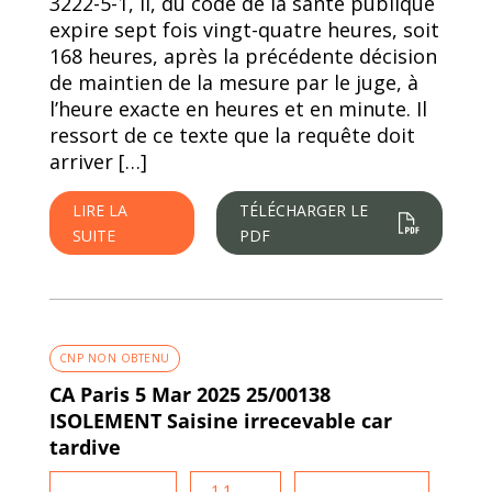
3222-5-1, II, du code de la santé publique
expire sept fois vingt-quatre heures, soit
168 heures, après la précédente décision
de maintien de la mesure par le juge, à
l’heure exacte en heures et en minute. Il
ressort de ce texte que la requête doit
arriver […]
LIRE LA
TÉLÉCHARGER LE
SUITE
PDF
CNP NON OBTENU
CA Paris 5 Mar 2025 25/00138
ISOLEMENT Saisine irrecevable car
tardive
1.1