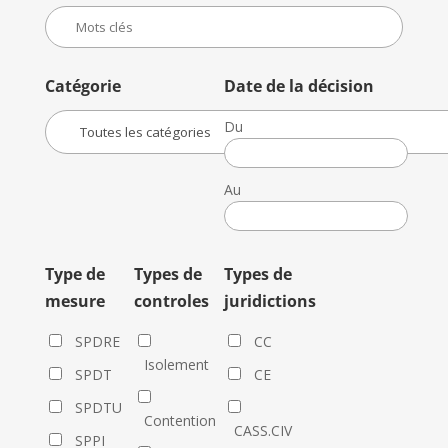
Catégorie
Date de la décision
Du
Date
de
Au
la
Date
décision
de
la
Type de
Types de
Types de
décision
mesure
controles
juridictions
SPDRE
CC
Isolement
SPDT
CE
SPDTU
Contention
CASS.CIV
SPPI