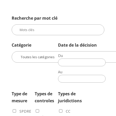
Recherche par mot clé
Catégorie
Date de la décision
Du
Date
de
Au
la
Date
décision
de
la
Type de
Types de
Types de
décision
mesure
controles
juridictions
SPDRE
CC