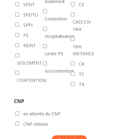
Isolement
SPDT
CE
SPDTU
Contention
CASS.CIV
SPPI
1ère
PS
Hospitalisation
REINT
1ère
Levée PS
INSTANCE
ISOLEMENT
CA
Iso/contention
TC
CONTENTION
TA
CNP
en attente du CNP
CNP obtenu