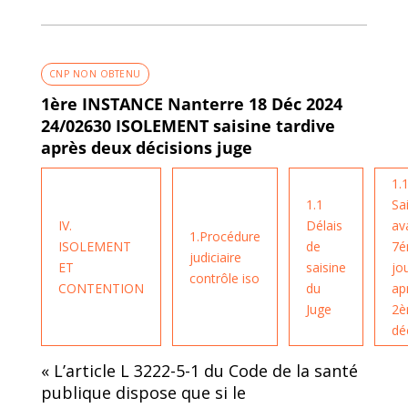
CNP NON OBTENU
1ère INSTANCE Nanterre 18 Déc 2024
24/02630 ISOLEMENT saisine tardive
après deux décisions juge
1.1
1.1
Sa
IV.
Délais
av
1.Procédure
ISOLEMENT
de
7
judiciaire
ET
saisine
jo
contrôle iso
CONTENTION
du
ap
Juge
2
dé
« L’article L 3222-5-1 du Code de la santé
publique dispose que si le