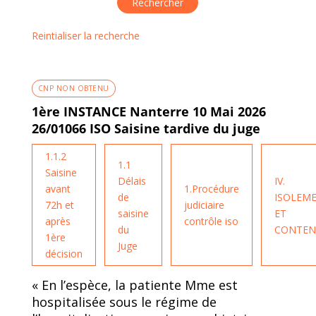
Reintialiser la recherche
CNP NON OBTENU
1ère INSTANCE Nanterre 10 Mai 2026
26/01066 ISO Saisine tardive du juge
1.1.2
1.1
Saisine
Délais
IV.
avant
1.Procédure
de
ISOLEM
72h et
judiciaire
saisine
ET
après
contrôle iso
du
CONTEN
1ère
Juge
décision
« En l’espèce, la patiente Mme est
hospitalisée sous le régime de