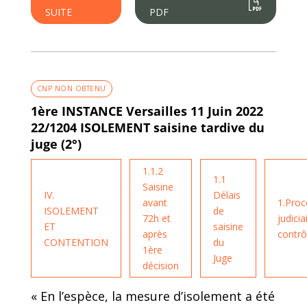
SUITE
PDF
CNP NON OBTENU
1ère INSTANCE Versailles 11 Juin 2022
22/1204 ISOLEMENT saisine tardive du
juge (2°)
1.1.2
1.1
Saisine
IV.
Délais
avant
1.Proc
ISOLEMENT
de
72h et
judicia
ET
saisine
après
contrô
CONTENTION
du
1ère
Juge
décision
« En l’espèce, la mesure d’isolement a été