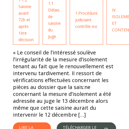
1.1
Saisine
Délais
IV.
avant
1.Procédure
de
ISOLEM
72h et
judiciaire
saisine
ET
après
contrôle iso
du
CONTEN
1ère
Juge
décision
« Le conseil de l’intéressé soulève
l’irrégularité de la mesure d’isolement
tenant au fait que le renouvellement est
intervenu tardivement. II ressort de
vérifications effectuées concernant les
pièces au dossier que la sais:ne
concernant la mesure d’isolement a été
adressée au juge le 13 décembre alors
même que cette saisine aurait du
intervenir le 12 décembre […]
LIRE LA
TÉLÉCHARGER LE