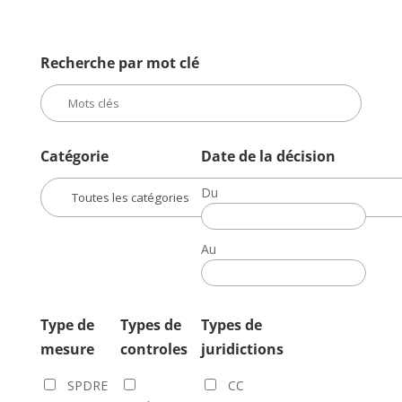
Recherche par mot clé
Catégorie
Date de la décision
Du
Date
de
Au
la
Date
décision
de
la
Type de
Types de
Types de
décision
mesure
controles
juridictions
SPDRE
CC