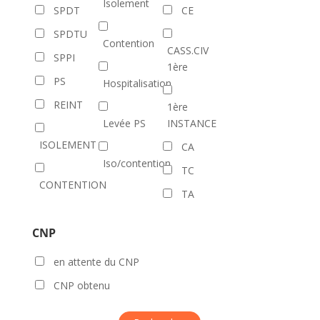
Isolement
SPDT
CE
SPDTU
Contention
CASS.CIV
SPPI
1ère
PS
Hospitalisation
REINT
1ère
Levée PS
INSTANCE
ISOLEMENT
CA
Iso/contention
TC
CONTENTION
TA
CNP
en attente du CNP
CNP obtenu