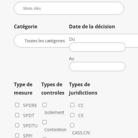
Catégorie
Date de la décision
Du
Date
de
Au
la
Date
décision
de
la
Type de
Types de
Types de
décision
mesure
controles
juridictions
SPDRE
CC
Isolement
SPDT
CE
SPDTU
Contention
CASS.CIV
SPPI