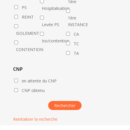
1ère
PS
Hospitalisation
REINT
1ère
Levée PS
INSTANCE
ISOLEMENT
CA
Iso/contention
TC
CONTENTION
TA
CNP
en attente du CNP
CNP obtenu
Reintialiser la recherche