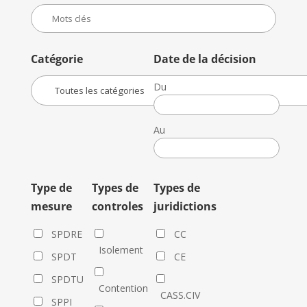
Catégorie
Date de la décision
Du
Date
de
Au
la
Date
décision
de
la
Type de
Types de
Types de
décision
mesure
controles
juridictions
SPDRE
CC
Isolement
SPDT
CE
SPDTU
Contention
CASS.CIV
SPPI