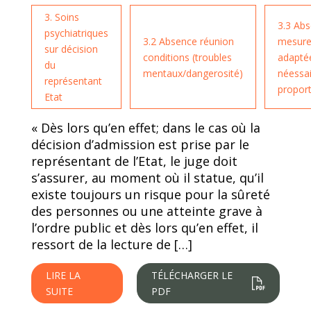
3. Soins
3.3 Ab
psychiatriques
3.2 Absence réunion
mesur
sur décision
conditions (troubles
adapté
du
mentaux/dangerosité)
néessai
représentant
propor
Etat
« Dès lors qu’en effet; dans le cas où la
décision d’admission est prise par le
représentant de l’Etat, le juge doit
s’assurer, au moment où il statue, qu’il
existe toujours un risque pour la sûreté
des personnes ou une atteinte grave à
l’ordre public et dès lors qu’en effet, il
ressort de la lecture de […]
LIRE LA
TÉLÉCHARGER LE
SUITE
PDF