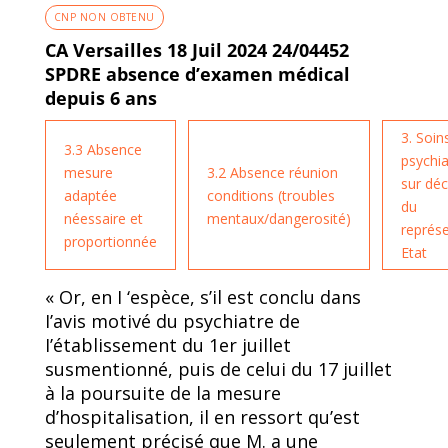
CNP NON OBTENU
CA Versailles 18 Juil 2024 24/04452
SPDRE absence d’examen médical
depuis 6 ans
3. Soin
3.3 Absence
psychia
mesure
3.2 Absence réunion
sur déc
adaptée
conditions (troubles
du
néessaire et
mentaux/dangerosité)
représ
proportionnée
Etat
« Or, en I ‘espèce, s’il est conclu dans
I’avis motivé du psychiatre de
I’établissement du 1er juillet
susmentionné, puis de celui du 17 juillet
à la poursuite de la mesure
d’hospitalisation, il en ressort qu’est
seulement précisé que M. a une