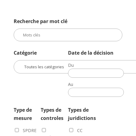
Recherche par mot clé
Catégorie
Date de la décision
Du
Date
de
Au
la
Date
décision
de
la
Type de
Types de
Types de
décision
mesure
controles
juridictions
SPDRE
CC