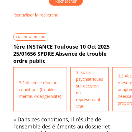
Reintialiser la recherche
CNP NON OBTENU
1ère INSTANCE Toulouse 10 Oct 2025
25/01656 SPDRE Absence de trouble
ordre public
3. Soins
3.3 Ab
psychiatriques
3.2 Absence réunion
mesur
sur décision
conditions (troubles
adapté
du
mentaux/dangerosité)
néessai
représentant
propor
Etat
« Dans ces conditions, il résulte de
l’ensemble des éléments au dossier et