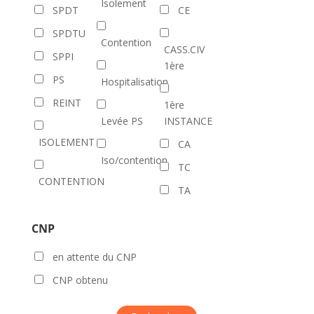
Isolement
SPDT
CE
SPDTU
Contention
CASS.CIV
SPPI
1ère
PS
Hospitalisation
REINT
1ère
Levée PS
INSTANCE
ISOLEMENT
CA
Iso/contention
TC
CONTENTION
TA
CNP
en attente du CNP
CNP obtenu