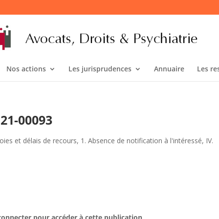
Nos actions
Les jurisprudences
Annuaire
Les re
°21-00093
voies et délais de recours
,
1. Absence de notification à l'intéressé
,
IV.
connecter pour accéder à cette publication