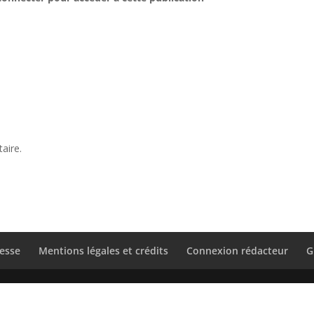
aire.
esse
Mentions légales et crédits
Connexion rédacteur
G