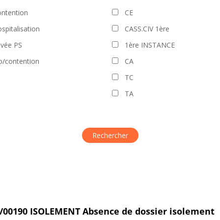
ntention
CE
spitalisation
CASS.CIV 1ère
evée PS
1ère INSTANCE
o/contention
CA
TC
TA
25/00190 ISOLEMENT Absence de dossier isolement