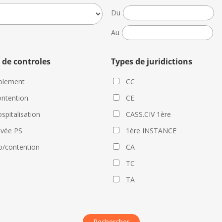
Date
Du
de
Date
Au
la
de
décision
la
 de controles
Types de juridictions
décision
olement
CC
ntention
CE
spitalisation
CASS.CIV 1ère
evée PS
1ère INSTANCE
o/contention
CA
TC
TA