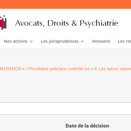
Nos actions
Les jurisprudences
Annuaire
Les re
CONTENTION
»
1.Procédure judiciaire contrôle iso
»
6. Les autres saisi
s
Date de la décision