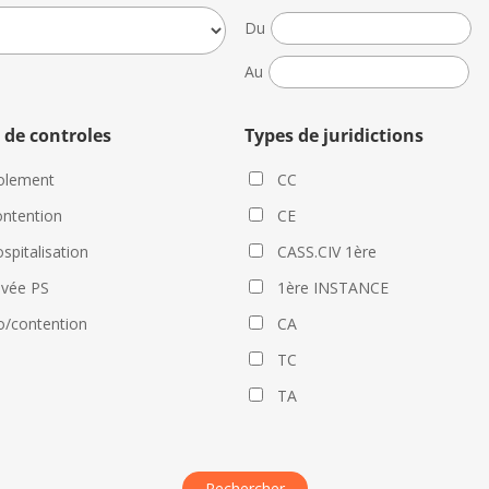
Date
Du
de
Date
Au
la
de
décision
la
 de controles
Types de juridictions
décision
olement
CC
ntention
CE
spitalisation
CASS.CIV 1ère
evée PS
1ère INSTANCE
o/contention
CA
TC
TA