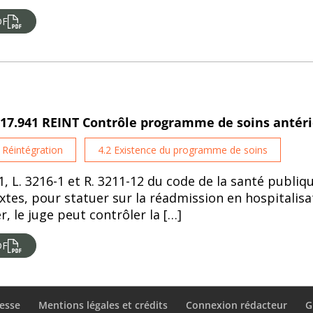
DF
-17.941 REINT Contrôle programme de soins antéri
. Réintégration
4.2 Existence du programme de soins
1, L. 3216-1 et R. 3211-12 du code de la santé publique 
tes, pour statuer sur la réadmission en hospitalis
, le juge peut contrôler la […]
DF
esse
Mentions légales et crédits
Connexion rédacteur
G