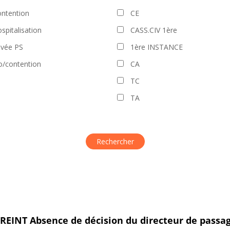
ntention
CE
spitalisation
CASS.CIV 1ère
evée PS
1ère INSTANCE
o/contention
CA
TC
TA
I REINT Absence de décision du directeur de pass