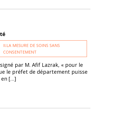
êté
II.LA MESURE DE SOINS SANS
CONSENTEMENT
igné par M. Afif Lazrak, « pour le
 que le préfet de département puisse
 en […]