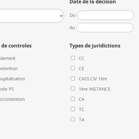
Date de la décision
Date
Du
de
Date
Au
la
de
décision
la
 de controles
Types de juridictions
décision
olement
CC
ntention
CE
spitalisation
CASS.CIV 1ère
evée PS
1ère INSTANCE
o/contention
CA
TC
TA