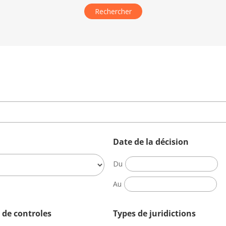
Date de la décision
Date
Du
de
Date
Au
la
de
décision
la
 de controles
Types de juridictions
décision