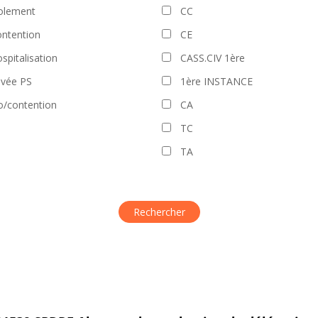
olement
CC
ntention
CE
spitalisation
CASS.CIV 1ère
evée PS
1ère INSTANCE
o/contention
CA
TC
TA