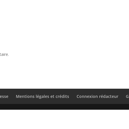
aire.
esse
Mentions légales et crédits
Connexion rédacteur
G