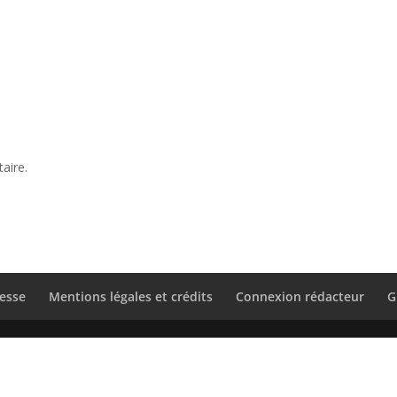
aire.
esse
Mentions légales et crédits
Connexion rédacteur
G