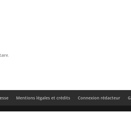
aire.
esse
Mentions légales et crédits
Connexion rédacteur
G