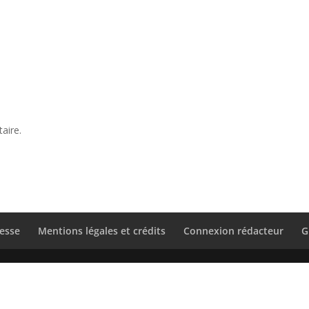
aire.
esse
Mentions légales et crédits
Connexion rédacteur
G