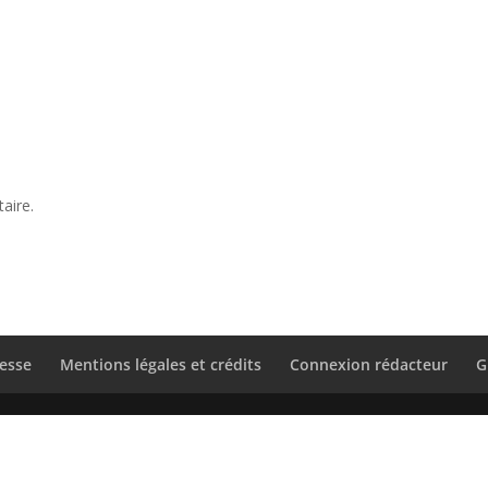
aire.
esse
Mentions légales et crédits
Connexion rédacteur
G