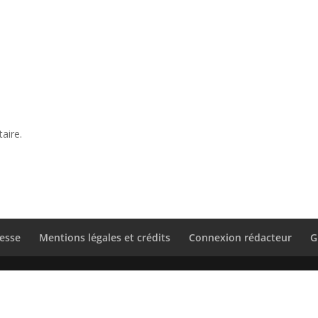
aire.
esse
Mentions légales et crédits
Connexion rédacteur
G