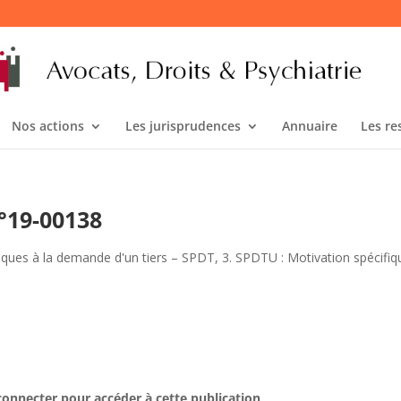
Nos actions
Les jurisprudences
Annuaire
Les re
°19-00138
iques à la demande d'un tiers – SPDT
,
3. SPDTU : Motivation spécifiq
connecter pour accéder à cette publication