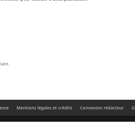
aire.
esse
Mentions légales et crédits
Connexion rédacteur
G