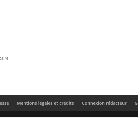
aire.
esse
Mentions légales et crédits
Connexion rédacteur
G