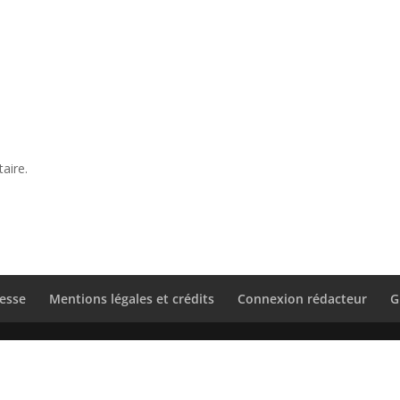
aire.
esse
Mentions légales et crédits
Connexion rédacteur
G