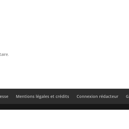
aire.
esse
Mentions légales et crédits
Connexion rédacteur
G