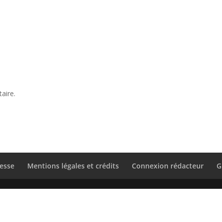
aire.
esse
Mentions légales et crédits
Connexion rédacteur
G