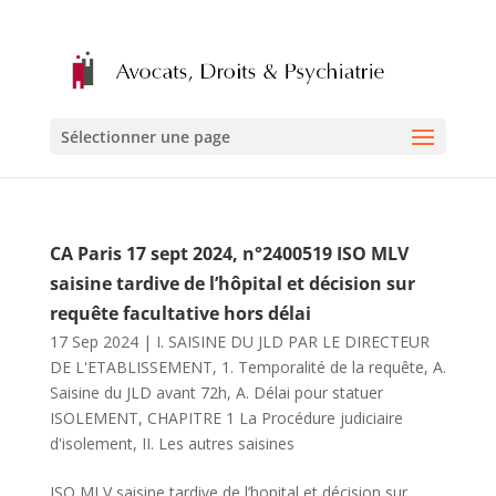
Sélectionner une page
CA Paris 17 sept 2024, n°2400519 ISO MLV
saisine tardive de l’hôpital et décision sur
requête facultative hors délai
17 Sep 2024
|
I. SAISINE DU JLD PAR LE DIRECTEUR
DE L'ETABLISSEMENT
,
1. Temporalité de la requête
,
A.
Saisine du JLD avant 72h
,
A. Délai pour statuer
ISOLEMENT
,
CHAPITRE 1 La Procédure judiciaire
d'isolement
,
II. Les autres saisines
ISO MLV saisine tardive de l’hopital et décision sur