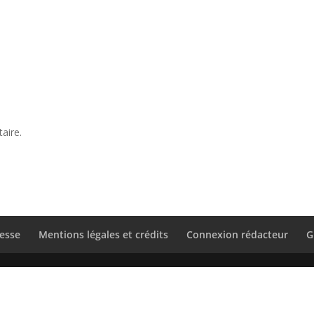
aire.
esse
Mentions légales et crédits
Connexion rédacteur
G