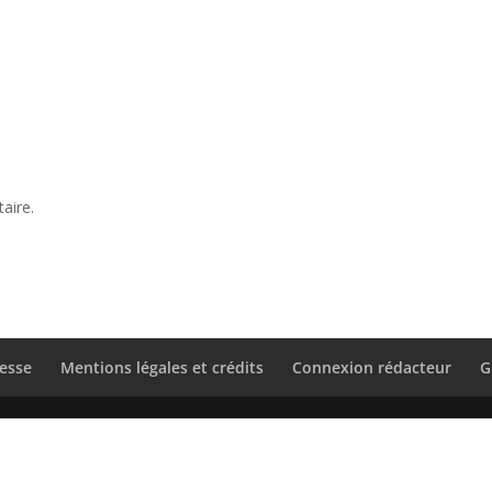
aire.
esse
Mentions légales et crédits
Connexion rédacteur
G