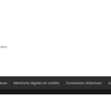
aire.
esse
Mentions légales et crédits
Connexion rédacteur
G