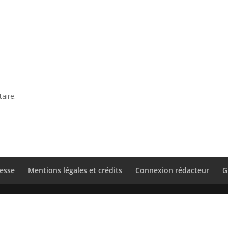
aire.
esse
Mentions légales et crédits
Connexion rédacteur
G