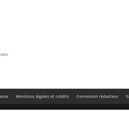
aire.
esse
Mentions légales et crédits
Connexion rédacteur
G