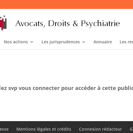
Nos actions
Les jurisprudences
Annuaire
Les re
lez svp vous connecter pour accéder à cette publi
esse
Mentions légales et crédits
Connexion rédacteur
G