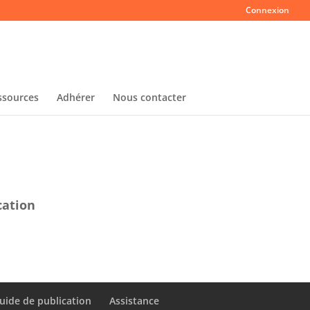
Connexion
ssources
Adhérer
Nous contacter
cation
uide de publication
Assistance