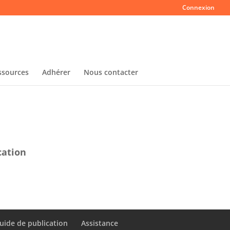
Connexion
ssources
Adhérer
Nous contacter
cation
uide de publication
Assistance