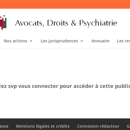
Nos actions
Les jurisprudences
Annuaire
Les re
lez svp vous connecter pour accéder à cette publi
esse
Mentions légales et crédits
Connexion rédacteur
G