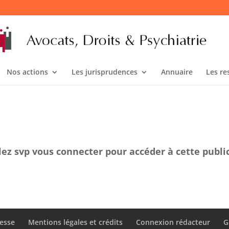
Nos actions
Les jurisprudences
Annuaire
Les re
lez svp vous connecter pour accéder à cette publi
esse
Mentions légales et crédits
Connexion rédacteur
G