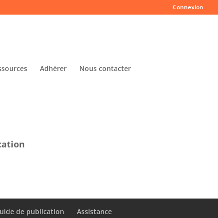
Connexion
ssources
Adhérer
Nous contacter
cation
uide de publication
Assistance