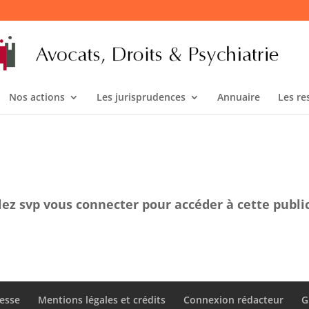
Nos actions
Les jurisprudences
Annuaire
Les re
lez svp vous connecter pour accéder à cette publi
esse
Mentions légales et crédits
Connexion rédacteur
G