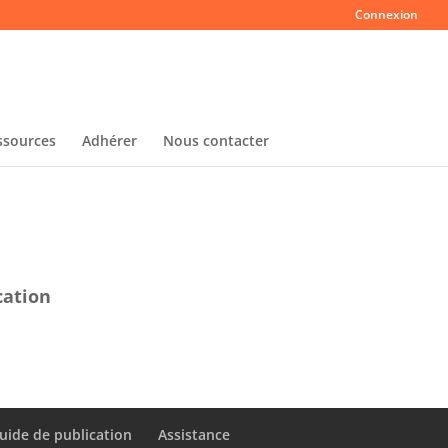
Connexion
ssources
Adhérer
Nous contacter
cation
uide de publication
Assistance